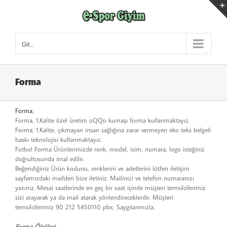
Skip
to
content
Git...
Forma
Forma
,
Forma, 1.Kalite özel üretim oQQo kumaşı forma kullanmaktayız.
Forma, 1.Kalite, çıkmayan insan sağlığına zarar vermeyen eko teks belgeli
baskı teknolojisi kullanmaktayız.
Futbol Forma Ürünlerimizde renk, model, isim, numara, logo isteğiniz
doğrultusunda imal edilir.
Beğendiğiniz Ürün kodunu, renklerini ve adetlerini lütfen iletişim
sayfamızdaki mailden bize iletiniz. Mailinizi ve telefon numaranızı
yazınız. Mesai saatlerinde en geç bir saat içinde müşteri temsilcilerimiz
sizi arayarak ya da mail atarak yönlendireceklerdir. Müşteri
temsilcilerimiz 90 212 5450110 pbx, Saygılarımızla.
Forma Ölçüleri