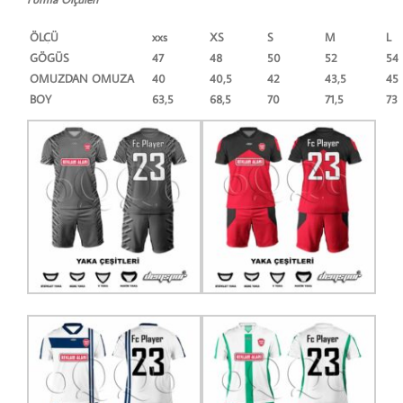
ÖLÇÜ
xxs
XS
S
M
L
GÖGÜS
47
48
50
52
54
OMUZDAN OMUZA
40
40,5
42
43,5
45
BOY
63,5
68,5
70
71,5
73